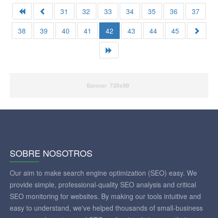
31
32
33
34
35
36
37
38
39
40
41
42
43
44
45
SOBRE NOSOTROS
Our aim to make search engine optimization (SEO) easy. We
provide simple, professional-quality SEO analysis and critical
SEO monitoring for websites. By making our tools intuitive and
easy to understand, we've helped thousands of small-business